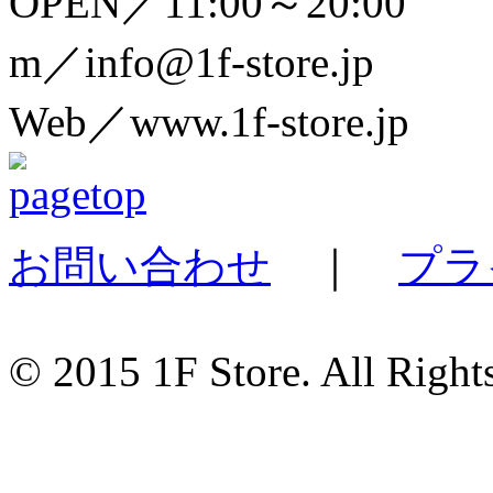
OPEN／11:00～20:00
m／info@1f-store.jp
Web／www.1f-store.jp
お問い合わせ
｜
プラ
© 2015 1F Store. All Right