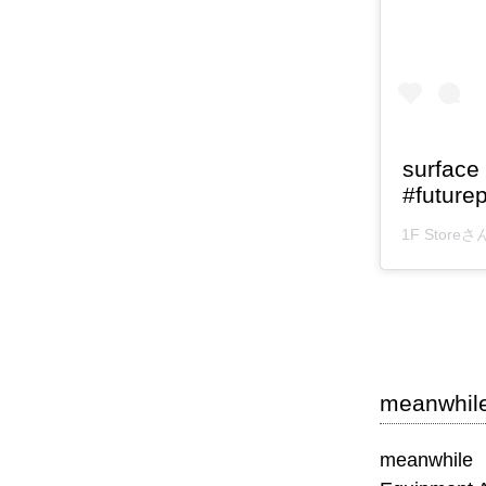
surface 
#futurep
1F Store
さん
meanwhile
meanwhile