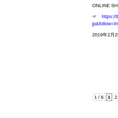
ONLINE 
☞
https:/
jp&follow=tr
2019年2月
1 / 6
1
2