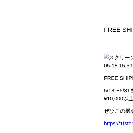
FREE SH
FREE SHIP
5/18〜5/3
¥10,00
ぜひこの機
https://1fst