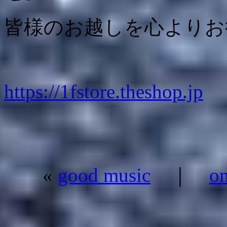
皆様のお越しを心よりお
https://1fstore.theshop.jp
«
good music
｜
o