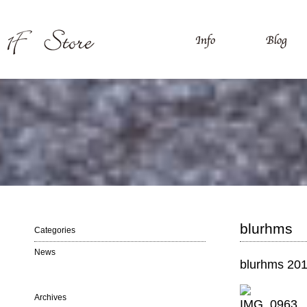
blurhms 
Categories
News
blurhms 20
Archives