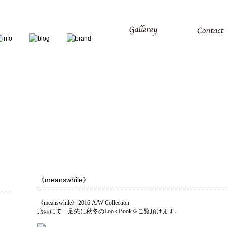
《meanswhile》
《meanswhile》2016 A/W Collection
店頭にて一足先に秋冬のLook Bookをご覧頂けます。