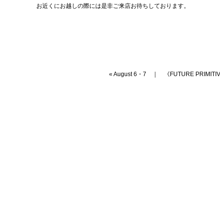
お近くにお越しの際には是非ご来店お待ちしております。
«
August 6・7
｜
《FUTURE PRIMI