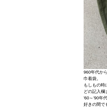
960年代
巾着袋。
もしもの時
どの記入欄
'60～'9
好きの間で