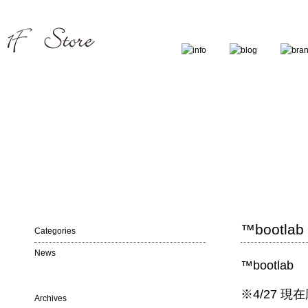
™️bootla
Categories
News
™️bootlab
※4/27 現
Archives