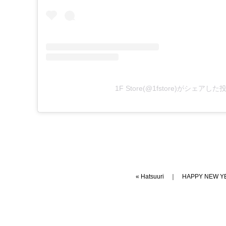
1F Store(@1fstore)がシェアした
«
Hatsuuri
｜
HAPPY NEW Y