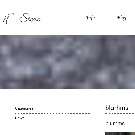
blurhms
Categories
News
blurhms