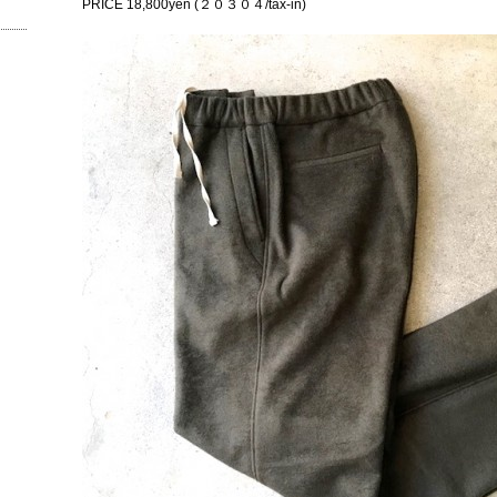
PRICE 18,800yen (２０３０４/tax-in)