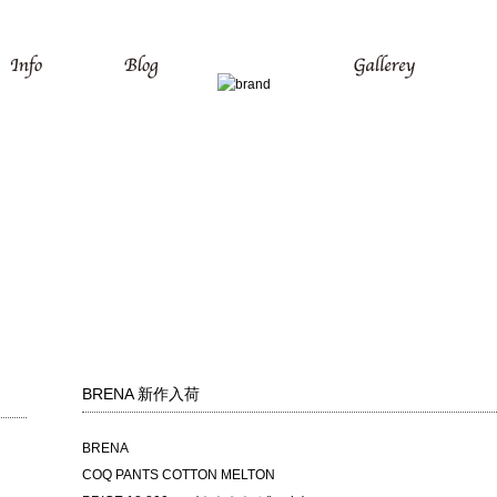
BRENA 新作入荷
BRENA
COQ PANTS COTTON MELTON