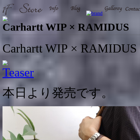
Carhartt WIP × RAMIDUS
Carhartt WIP × RAMIDUS
本日より発売です。