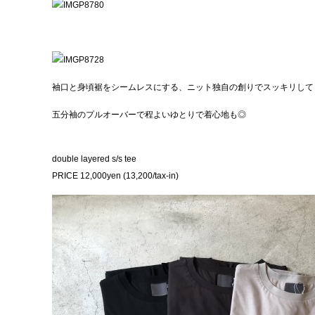
袖口と身頃裾をシームレスにする、ニット独自の創りでスッキリして
五分袖のプルオーバーで程よいゆとりで着心地も◎
double layered s/s tee
PRICE 12,000yen (13,200/tax-in)