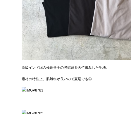
高級インド綿の極細番手の強撚糸を天竺編みした生地。
素材の特性上、肌離れが良いので夏場でも◎