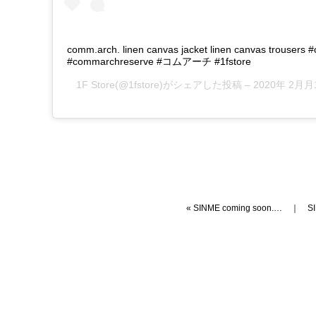
comm.arch. linen canvas jacket linen canvas trousers
#commarchreserve #コムアーチ #1fstore
1F Store
(@1fstore)がシェアした投稿 –
2020年 2月
«
SINME coming soon.…
｜
S