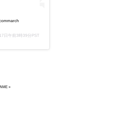
 #commarch
月17日午前3時39分PST
INME
»