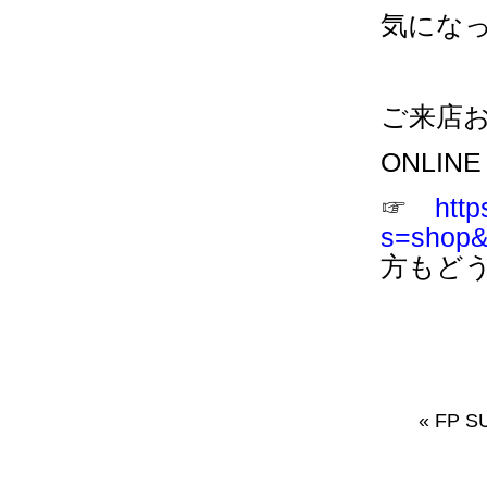
気にな
ご来店
ONLIN
☞
http
s=shop&s
方もど
«
FP S