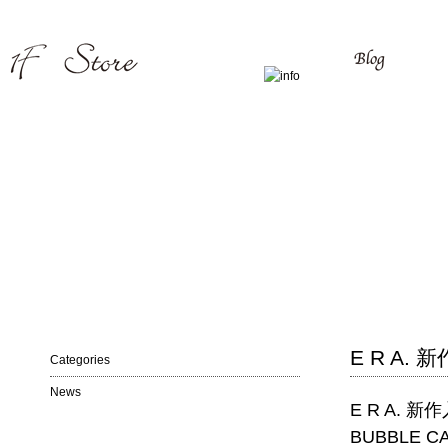
E R A. 
Categories
News
E R A. 新
BUBBLE CA