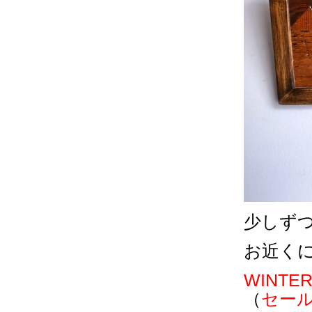
少しず
お近く
WINTER
（
セー