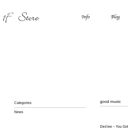
good music
Categories
News
Des'ree – You Got