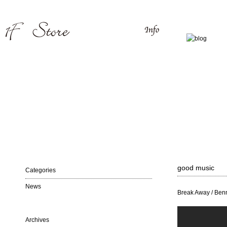
good music
Categories
News
Break Away / Ben
Archives