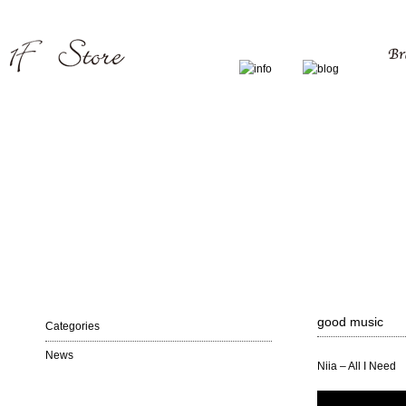
good music
Categories
News
Niia – All I Need