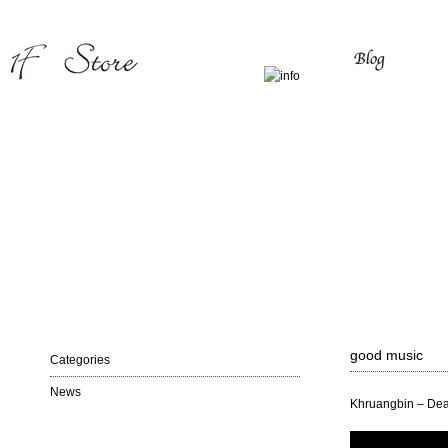
good music
Categories
News
Khruangbin – Dear