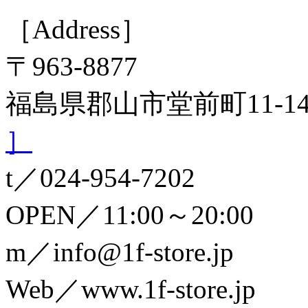
［Address］
〒963-8877
福島県郡山市堂前町11-
］
t／024-954-7202
OPEN／11:00～20:00
m／info@1f-store.jp
Web／www.1f-store.jp