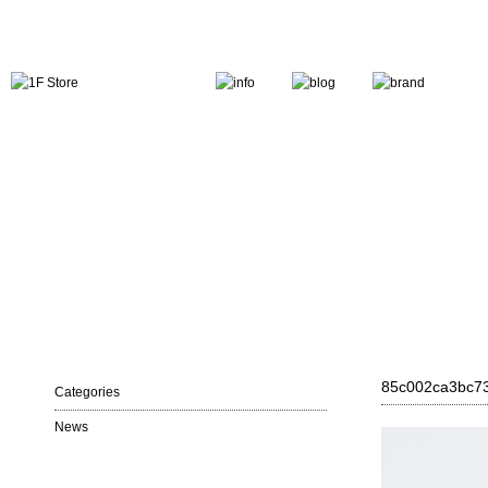
85c002ca3bc7
Categories
News