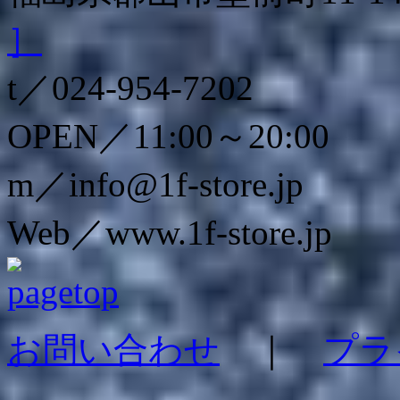
］
t／024-954-7202
OPEN／11:00～20:00
m／info@1f-store.jp
Web／www.1f-store.jp
お問い合わせ
｜
プラ