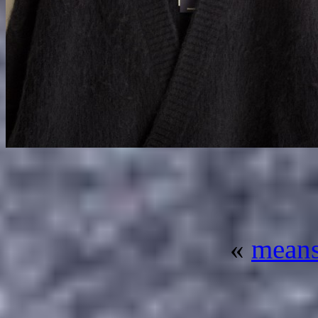
«
means