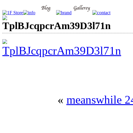
TplBJcqpcrAm39D3l71n
«
meanswhile 