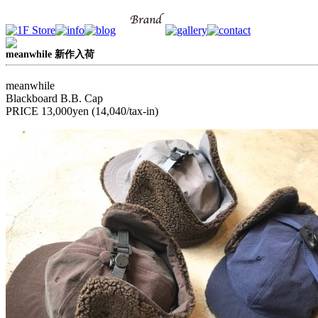
meanwhile 新作入荷
meanwhile
Blackboard B.B. Cap
PRICE 13,000yen (14,040/tax-in)