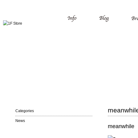
meanwhil
Categories
News
meanwhile