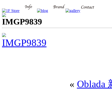
IMGP9839
«
Oblad