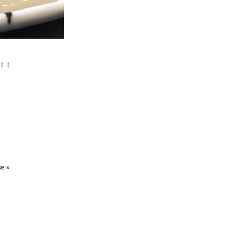
！！
se
»