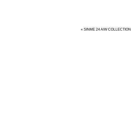
«
SINME 24 A/W COLLECTION