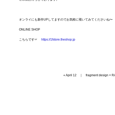
オンライにも新作UPしてますのでお気軽に覗いてみてくださいね〜
ONLINE SHOP
こちらです☞
https://1fstore.theshop.jp
«
April 12
｜
fragment design × 