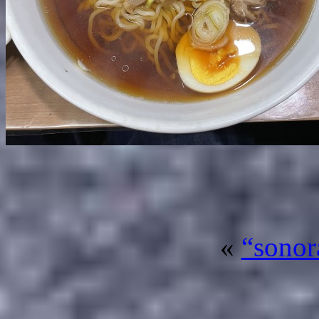
«
“sono