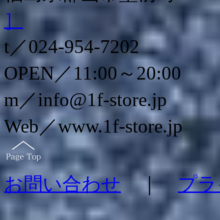
］
t／024-954-7202
OPEN／11:00～20:00
m／info@1f-store.jp
Web／www.1f-store.jp
お問い合わせ
｜
プラ