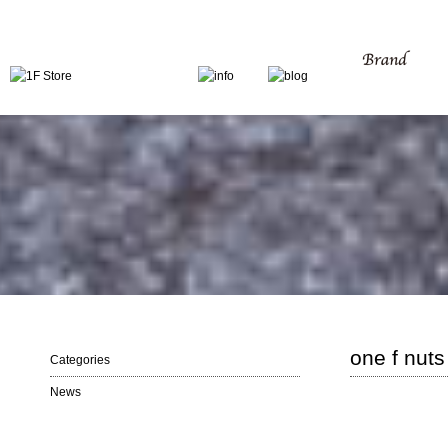
one f nut
Categories
News